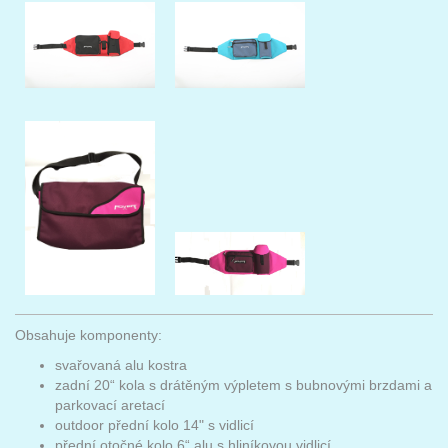
Obsahuje komponenty:
svařovaná alu kostra
zadní 20“ kola s drátěným výpletem s bubnovými brzdami a
parkovací aretací
outdoor přední kolo 14" s vidlicí
přední otočné kolo 6“ alu s hliníkovou vidlicí