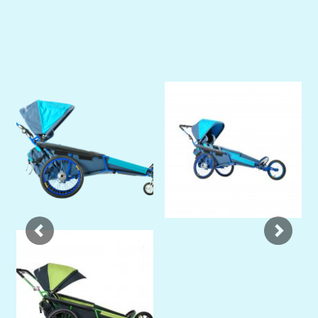
Previous
Next