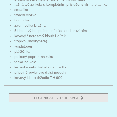
tažná tyč za kolo s kompletním příslušenstvím a blatníkem
sedačka
fixační vložka
boudička
zadní velká brašna
5ti bodový bezpečnostní pás s polstrováním
kovový / nerezový kloub řídítek
tropiko (moskytiéra)
windstoper
pláštěnka
pojistný popruh na ruku
taška na kola
ledvinka nebo kabela na madlo
připojné prvky pro další moduly
kovový kloub držadla TH 900
TECHNICKÉ SPECIFIKACE