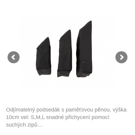
Odjímatelný podsedák s paměťovou pěnou, výška
10cm vel: S,M,L snadné přichycení pomocí
suchých zipů…