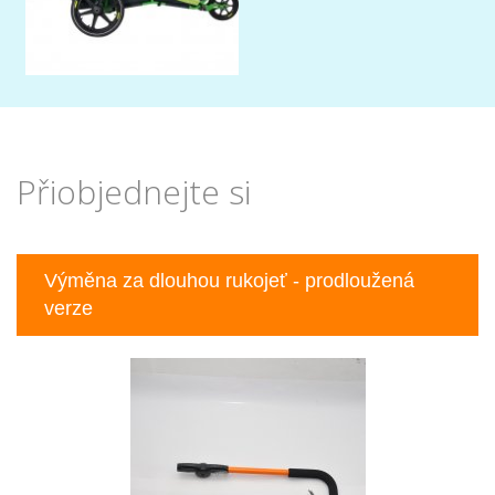
Přiobjednejte si
Previous
Nex
Výměna za dlouhou rukojeť - prodloužená
verze