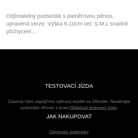
Odjímatelný podsedák s paměťovou pěnou,
upravená verze. Výška 6-10cm vel: S,M,L snadné
přichycení…
TESTOVACÍ JÍZDA
Zdarma Vám zapůjčíme vybraný model na 24hodin. Neváhejte
vyzkoušet xRover v praxi.
Objednat testovací jízdu
.
JAK NAKUPOVAT
Obchodní podmínky