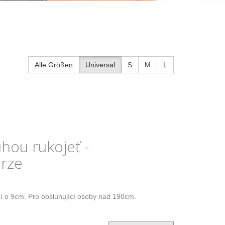
Alle Größen
Universal
S
M
L
hou rukojeť -
erze
í o 9cm. Pro obsluhující osoby nad 190cm.