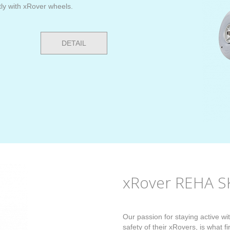
y with xRover wheels.
DETAIL
xRover REHA SK
Our passion for staying active wi
safety of their xRovers, is what fi