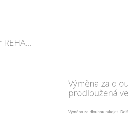
 REHA...
Výměna za dlou
prodloužená v
Výměna za dlouhou rukojeť. Delš