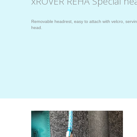
xROVER REHA Special he
Removable headrest, easy to attach with velcro, servi
head.