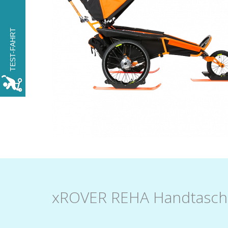
PROBIEREN SIE DEN
TEST-FAHRT
xROVER für einem Tag
KOSTENLOS
RESERVIEREN
xROVER REHA Handtasch