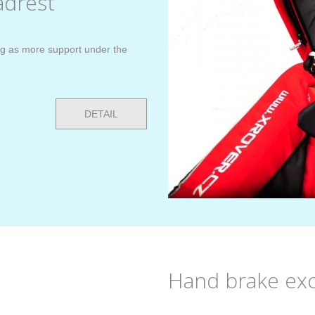
adrest
ng as more support under the
DETAIL
Hand brake ex