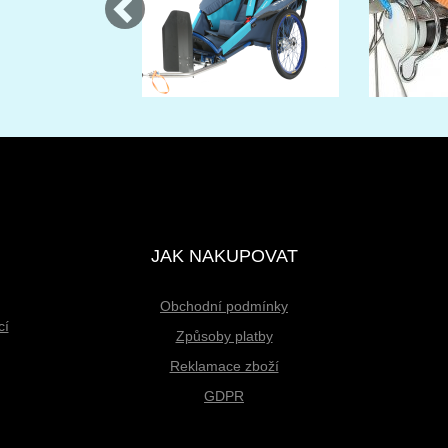
JAK NAKUPOVAT
Obchodní podmínky
cí
Způsoby platby
Reklamace zboží
GDPR