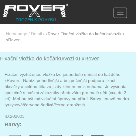
Toggle
navigati
ZROZEN K POHYBU
Homepage
/
Detail
/
xRover Fixační vložka do kočárku/vozíku
xRover
Fixační vložka do kočárku/vozíku xRover
Fixační vyztuženou vložku lze jednoduše umístit do každého
xRoveru. Nabízí pohodlnější a bezpečnější podporu fixací
hlavičky a celého těla za jízdy klínem mezi nohama. Je vyvinuta
společně s našimi zákazníky především pro malé děti (cca do 2
let). Mohou být individuální úpravy na přání. Barvy: tmavě modro-
tyrkysová/červeno-šedivá/černo-oranžová
ID:202003
Barvy: