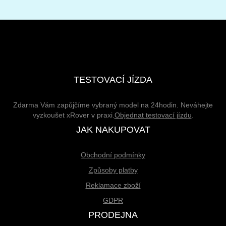
TESTOVACÍ JÍZDA
Zdarma Vám zapůjčíme vybraný model na 24hodin. Neváhejte
vyzkoušet xRover v praxi.
Objednat testovací jízdu
.
JAK NAKUPOVAT
Obchodní podmínky
Způsoby platby
Reklamace zboží
GDPR
PRODEJNA