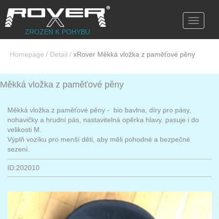
Toggle
navigati
ZROZEN K POHYBU
Homepage
/
Detail
/
xRover Měkká vložka z paměťové pěny
Měkká vložka z paměťové pěny
Měkká vložka z paměťové pěny - bio bavlna, díry pro pásy,
nohavičky a hrudní pás, nastavitelná opěrka hlavy. pasuje i do
velikosti M.
Výplň vozíku pro menší děti, aby měli pohodné a bezpečné
sezení.
ID:202010