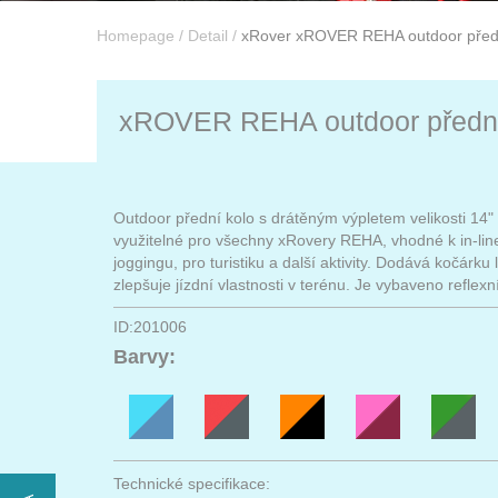
Homepage
/
Detail
/
xRover xROVER REHA outdoor přední
xROVER REHA outdoor přední k
Outdoor přední kolo s drátěným výpletem velikosti 14" s 
využitelné pro všechny xRovery REHA, vhodné k in-line
joggingu, pro turistiku a další aktivity. Dodává kočárku l
zlepšuje jízdní vlastnosti v terénu. Je vybaveno reflex
ID:201006
Barvy:
Technické specifikace: