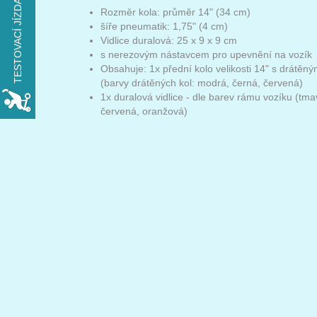
TESTOVACÍ JÍZDA
VYZKOUŠEJTE
Rozměr kola: průměr 14" (34 cm)
šíře pneumatik: 1,75" (4 cm)
xROVER na den
Vidlice duralová: 25 x 9 x 9 cm
ZDARMA
s nerezovým nástavcem pro upevnění na vozík
Obsahuje: 1x přední kolo velikosti 14" s drátěn
(barvy drátěných kol: modrá, černá, červená)
REZERVOVAT
1x duralová vidlice - dle barev rámu vozíku (tm
červená, oranžová)