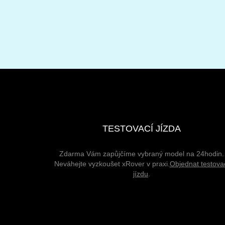
TESTOVACÍ JÍZDA
Zdarma Vám zapůjčíme vybraný model na 24hodin.
Neváhejte vyzkoušet xRover v praxi.
Objednat testova
jízdu
.