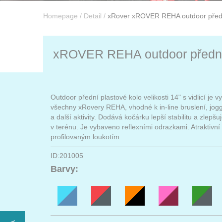
Homepage
/
Detail
/
xRover xROVER REHA outdoor přední
xROVER REHA outdoor přední k
Outdoor přední plastové kolo velikosti 14" s vidlicí je v
všechny xRovery REHA, vhodné k in-line bruslení, joggi
a další aktivity. Dodává kočárku lepší stabilitu a zlepšuj
v terénu. Je vybaveno reflexními odrazkami. Atraktivní
profilovaným loukotím.
ID:201005
Barvy: