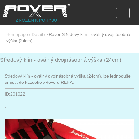
Toggle
navigati
ZROZEN K POHYBU
Homepage
/
Detail
/
xRover Středový klín - oválný dvojnásobná
výška (24cm)
Středový klín - oválný dvojnásobná výška (24cm)
Středový klín - oválný dvojnásobná výška (24cm), lze jednoduše
umístit do každého xRoveru REHA.
ID:201022
.