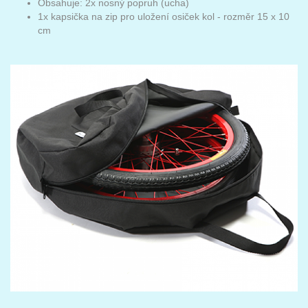
Obsahuje: 2x nosný popruh (ucha)
1x kapsička na zip pro uložení osiček kol - rozměr 15 x 10
cm