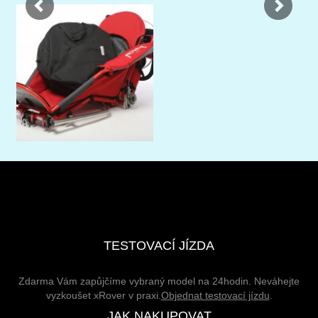
TESTOVACÍ JÍZDA
Zdarma Vám zapůjčíme vybraný model na 24hodin. Neváhejte
vyzkoušet xRover v praxi.
Objednat testovací jízdu
.
JAK NAKUPOVAT