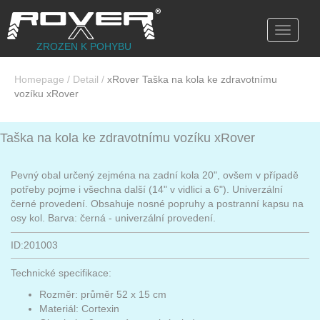
Toggle
navigati
ZROZEN K POHYBU
Homepage
/
Detail
/
xRover Taška na kola ke zdravotnímu
vozíku xRover
Taška na kola ke zdravotnímu vozíku xRover
Pevný obal určený zejména na zadní kola 20", ovšem v případě
potřeby pojme i všechna další (14" v vidlici a 6"). Univerzální
černé provedení. Obsahuje nosné popruhy a postranní kapsu na
osy kol. Barva: černá - univerzální provedení.
ID:201003
Technické specifikace:
Rozměr: průměr 52 x 15 cm
Materiál: Cortexin