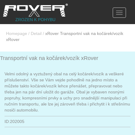
Toggle
navigati
ZROZEN K POHYBU
Homepage
/
Detail
/
xRover Transportní vak na kočárek/vozík
xRover
Transportní vak na kočárek/vozík xRover
Velmi odolný a vyztužený obal na celý kočárek/vozík a veškeré
příslušenství. Vše se Vám vejde pohodlně na jedno místo a
můžete takto kočárek/vozík lehce přenášet, přepravovat nebo
třeba jen na pár dní uložit do garáže. Obal je vybaven nosnými
popruhy, kompresními prvky a uchy pro snadnější manipulaci při
ručním transportu, ale lze jej zároveň třeba i přichytit i k střešnímu
nosiči automobilu.
ID:202005