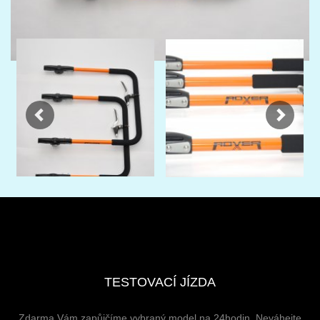
Previous
Next
TESTOVACÍ JÍZDA
Zdarma Vám zapůjčíme vybraný model na 24hodin. Neváhejte