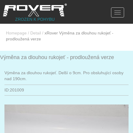
Toggle
navigati
ZROZEN K POHYBU
Homepage
/
Detail
/
xRover Výměna za dlouhou rukojeť -
prodloužená verze
Výměna za dlouhou rukojeť - prodloužená verze
Výměna za dlouhou rukojeť. Delší o 9cm. Pro obsluhující osoby
nad 190cm.
ID:201009