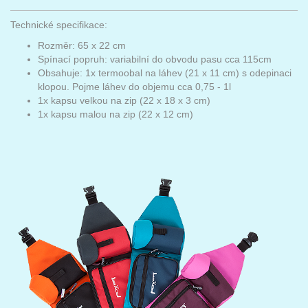
Technické specifikace:
Rozměr: 65 x 22 cm
Spínací popruh: variabilní do obvodu pasu cca 115cm
Obsahuje: 1x termoobal na láhev (21 x 11 cm) s odepinaci
klopou. Pojme láhev do objemu cca 0,75 - 1l
1x kapsu velkou na zip (22 x 18 x 3 cm)
1x kapsu malou na zip (22 x 12 cm)