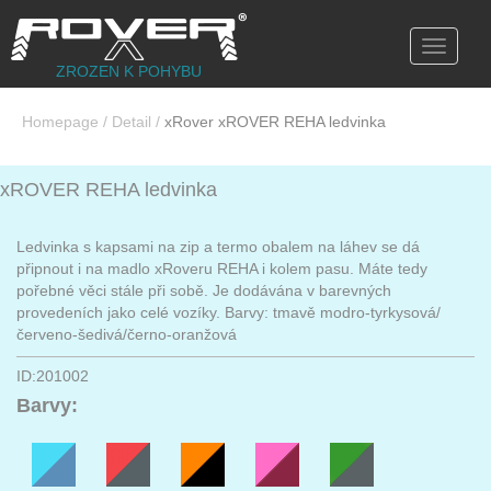
Toggle
navigati
ZROZEN K POHYBU
Homepage
/
Detail
/
xRover xROVER REHA ledvinka
xROVER REHA ledvinka
Ledvinka s kapsami na zip a termo obalem na láhev se dá
připnout i na madlo xRoveru REHA i kolem pasu. Máte tedy
pořebné věci stále při sobě. Je dodávána v barevných
provedeních jako celé vozíky. Barvy: tmavě modro-tyrkysová/
červeno-šedivá/černo-oranžová
ID:201002
Barvy: