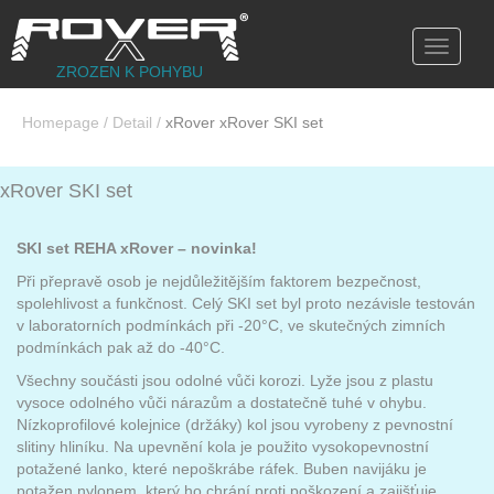
Toggle
navigati
ZROZEN K POHYBU
Homepage
/
Detail
/
xRover xRover SKI set
xRover SKI set
SKI set REHA xRover – novinka!
Při přepravě osob je nejdůležitějším faktorem bezpečnost,
spolehlivost a funkčnost. Celý SKI set byl proto nezávisle testován
v laboratorních podmínkách při -20°C, ve skutečných zimních
podmínkách pak až do -40°C.
Všechny součásti jsou odolné vůči korozi. Lyže jsou z plastu
vysoce odolného vůči nárazům a dostatečně tuhé v ohybu.
Nízkoprofilové kolejnice (držáky) kol jsou vyrobeny z pevnostní
slitiny hliníku. Na upevnění kola je použito vysokopevnostní
potažené lanko, které nepoškrábe ráfek. Buben navijáku je
potažen nylonem, který ho chrání proti poškození a zajišťuje