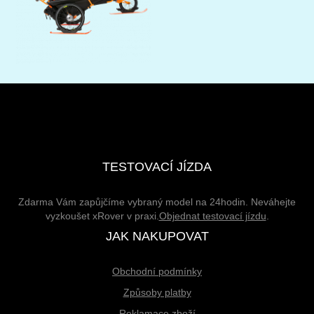
TESTOVACÍ JÍZDA
Zdarma Vám zapůjčíme vybraný model na 24hodin. Neváhejte
vyzkoušet xRover v praxi.
Objednat testovací jízdu
.
JAK NAKUPOVAT
Obchodní podmínky
Způsoby platby
Reklamace zboží