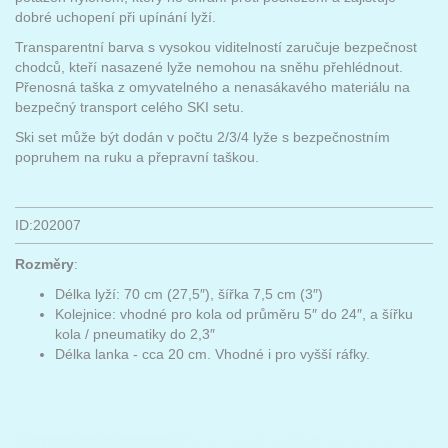
dobré uchopení při upínání lyží.
Transparentní barva s vysokou viditelností zaručuje bezpečnost
chodců, kteří nasazené lyže nemohou na sněhu přehlédnout.
Přenosná taška z omyvatelného a nenasákavého materiálu na
bezpečný transport celého SKI setu.
Ski set může být dodán v počtu 2/3/4 lyže s bezpečnostním
popruhem na ruku a přepravní taškou.
ID:202007
Rozměry
:
Délka lyží: 70 cm (27,5″), šířka 7,5 cm (3″)
Kolejnice: vhodné pro kola od průměru 5″ do 24″, a šířku
kola / pneumatiky do 2,3″
Délka lanka - cca 20 cm. Vhodné i pro vyšší ráfky.