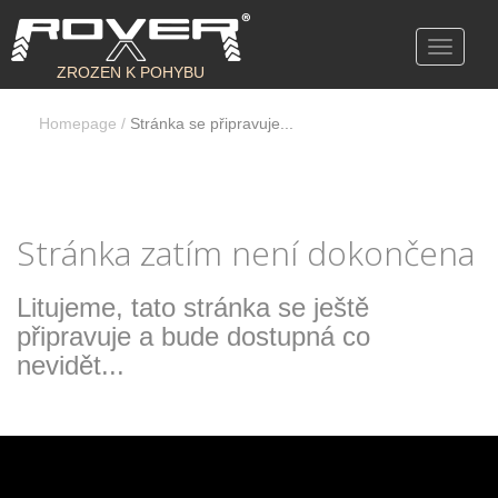
Toggle
navigati
ZROZEN K POHYBU
Homepage
/
Stránka se připravuje...
Stránka zatím není dokončena
Litujeme, tato stránka se ještě
připravuje a bude dostupná co
nevidět...