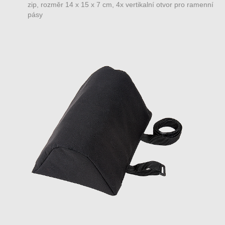
zip, rozměr 14 x 15 x 7 cm, 4x vertikalní otvor pro ramenní
pásy