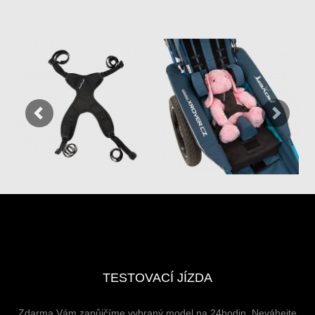
Previous
Next
TESTOVACÍ JÍZDA
Zdarma Vám zapůjčíme vybraný model na 24hodin. Neváhejte