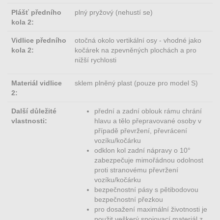
Plášť předního
plný pryžový (nehustí se)
kola 2:
Vidlice předního
otočná okolo vertikální osy - vhodné jako
kola 2:
kočárek na zpevněných plochách a pro
nižší rychlosti
Materiál vidlice
sklem plněný plast (pouze pro model S)
2:
Další důležité
přední a zadní oblouk rámu chrání
vlastnosti:
hlavu a tělo přepravované osoby v
případě převržení, převrácení
vozíku/kočárku
odklon kol zadní nápravy o 10°
zabezpečuje mimořádnou odolnost
proti stranovému převržení
vozíku/kočárku
bezpečnostní pásy s pětibodovou
bezpečnostní přezkou
pro dosažení maximální životnosti je
použit veškerý spojovací materiál z