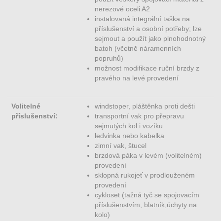
nerezové oceli A2
instalovaná integrální taška na
příslušenství a osobní potřeby; lze
sejmout a použít jako plnohodnotný
batoh (včetně náramenních
popruhů)
možnost modifikace ruční brzdy z
pravého na levé provedení
Volitelné
windstoper, pláštěnka proti dešti
příslušenství:
transportní vak pro přepravu
sejmutých kol i vozíku
ledvinka nebo kabelka
zimní vak, štucel
brzdová páka v levém (volitelném)
provedení
sklopná rukojeť v prodlouženém
provedení
cykloset (tažná tyč se spojovacím
příslušenstvím, blatník,úchyty na
kolo)