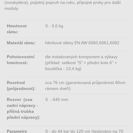
(moskytiéra), pojistný popruh na ruku, připojné prvky pro další
moduly.
Hmotnost
S - 3,6 kg
rámu:
Materiál rámu:
hliníkové slitiny EN AW 6060,6061,6082
Pohotovostní
dle instalovaných komponent a výbavy
hmotnost:
(příklad: velikost "S" + přední kolo 6" +
boudička - 13,4 kg)
Rozchod
cca 76 cm (garantovaná průjezdnost 80cm
(průjezdnost):
rámem dveří)
Rozvor (osa
S - 645 mm
zadní nápravy -
příčná trubka
přední nápravy):
Parametry
S - do 44 kg/ do 120 cm (testováno na 70