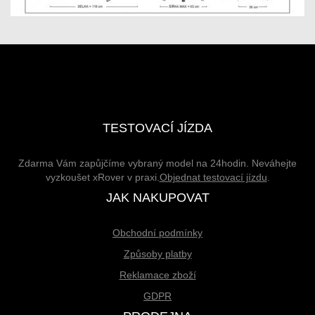
TESTOVACÍ JÍZDA
Zdarma Vám zapůjčíme vybraný model na 24hodin. Neváhejte
vyzkoušet xRover v praxi.
Objednat testovací jízdu
.
JAK NAKUPOVAT
Obchodní podmínky
Způsoby platby
Reklamace zboží
GDPR