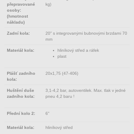
přepravované
kg)
osoby:
(hmotnost
nákladu)
Zadní kola:
20" s integrovanými bubnovými brzdami 70
mm
Materiál kola:
hliníkový střed a ráfek
plast
Plášť zadního
20x1,75 (47-406)
kola:
Huštění duše
3,1-4,2 bar, autoventilek. Max. tlak v jedné
zadního kola:
pneu 4,2 baru !
Přední kolo 2:
6"
Materiál kola:
hliníkový střed