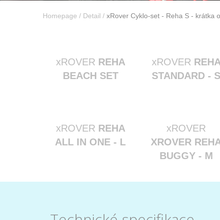
Homepage
/
Detail
/
xRover Cyklo-set - Reha S - krátka o
xROVER
REHA
xROVER
REH
BEACH SET
STANDARD - 
xROVER
REHA
xROVER
ALL IN ONE - L
XROVER REH
BUGGY - M
Technické specifikace