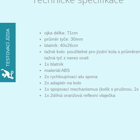
TESTOVACÍ JÍZDA
VYZKOUŠEJTE
ojka délka: 71cm
průměr tyče: 30mm
xROVER na den
blatník: 40x26cm
tažné kolo: použitelné pro jízdní kola s průměre
ZDARMA
tažná tyč z nerez oceli
1x blatník
materiál ABS
REZERVOVAT
2x rychloupínací alu spona
2x adaptér na kolo
1x spojovací mechanismus (kolík s pružinou, 2x 
1x 2dílná oranžová reflexní vlaječka