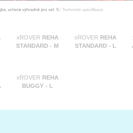
jka, určená výhradně pro vel. S
/ Technické specifikace
A
xROVER
REHA
xROVER
REHA
S
STANDARD - M
STANDARD - L
xROVER
REHA
A
BUGGY - L