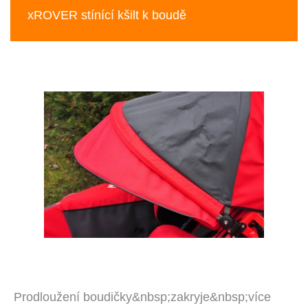
xROVER stínící kšilt k boudě
Prodloužení boudičky&nbsp;zakryje&nbsp;více