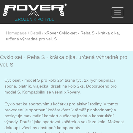
Toggle
navigati
ZROZEN K POHYBU
Homepage
/
Detail
/
xRover Cyklo-set - Reha S - krátka ojka,
určená výhradně pro vel. S
Cyklo-set - Reha S - krátka ojka, určená výhradně pro
vel. S
Cycloset - model S pro kolo 26" tažná tyč, 2x rychloupínací
spona, blatník, vlaječka, držak na kolo 2ks. Doporučeno pro
model S. Kompatibilní se všemi xRovery.
Cyklo set ke sportovnímu kočárku pro aktivní rodiny. V tomto
provedení je sportovní kočárek/vozík těměř plnohodnotný a
poskytuje maximální komfort a všechy jízdní a konstrukční
výhody. Použití jako sportovní kočárek a vozík za kolo. Možnost
dokoupit všechny dostupné komponenty.