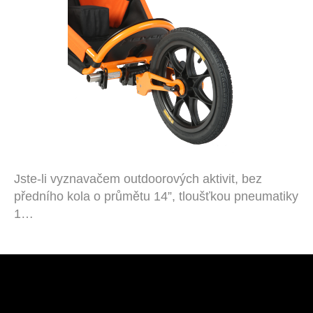
Jste-li vyznavačem outdoorových aktivit, bez
předního kola o průmětu 14”, tloušťkou pneumatiky
1…