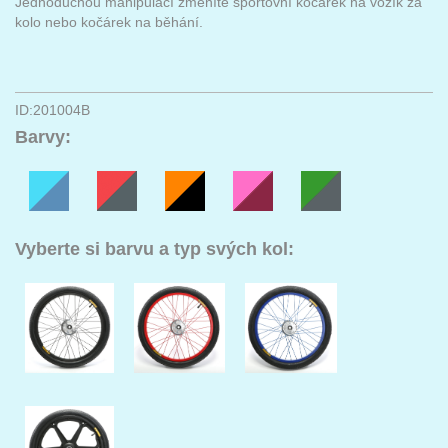
Jednoduchou manipulací změníte sportovní kočárek na vozík za
kolo nebo kočárek na běhání.
ID:201004B
Barvy:
Vyberte si barvu a typ svých kol: