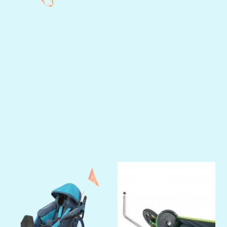
Previous
Next