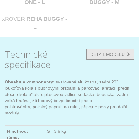
ONE - L
BUGGY - M
xROVER
REHA BUGGY -
L
Technické
DETAIL MODELU
specifikace
Obsahuje komponenty:
svařovaná alu kostra, zadní 20“
loukoťova kola s bubnovými brzdami a parkovací aretací, přední
otočné kolo 6“ alu s plastovou vidlicí, sedačka, boudička, zadní
velká brašna, 5ti bodový bezpečnostní pás s
polstrováním, pojistný popruh na ruku, připojné prvky pro další
moduly.
Hmotnost
S - 3,6 kg
rámu: