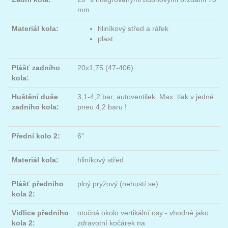
mm
Materiál kola:
hliníkový střed a ráfek
plast
Plášť zadního
20x1,75 (47-406)
kola:
Huštění duše
3,1-4,2 bar, autoventilek. Max. tlak v jedné
zadního kola:
pneu 4,2 baru !
Přední kolo 2:
6"
Materiál kola:
hliníkový střed
Plášť předního
plný pryžový (nehustí se)
kola 2:
Vidlice předního
otočná okolo vertikální osy - vhodné jako
kola 2:
zdravotní kočárek na