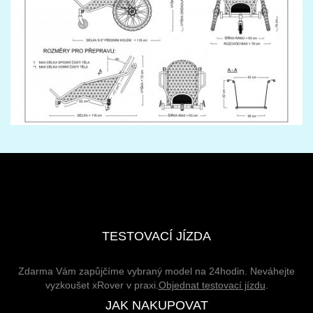
TESTOVACÍ JÍZDA
Zdarma Vám zapůjčíme vybraný model na 24hodin. Neváhejte
vyzkoušet xRover v praxi.
Objednat testovací jízdu
.
JAK NAKUPOVAT