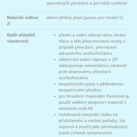
zpevněných plochách a pro nižší rychlosti
Materiál vidlice
sklem plněný plast (pouze pro model S)
2:
Další důležité
přední a zadní oblouk rámu chrání
vlastnosti:
hlavu a tělo přepravované osoby v
případě převržení, převrácení
zdravotního vozíku/kočárku
odklon kol zadní nápravy o 10°
zabezpečuje mimořádnou odolnost
proti stranovému převržení
vozíku/kočárku
bezpečnostní pásy s pětibodovou
bezpečnostní přezkou
pro dosažení maximální životnosti je
použit veškerý spojovací materiál z
nerezové oceli A2
instalovaná integrální taška na
příslušenství a osobní potřeby; lze
sejmout a použít jako plnohodnotný
batoh (včetně náramenních