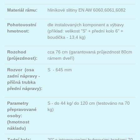
Materiál rámu:
hliníkové slitiny EN AW 6060,6061,6082
Pohotovostní
dle instalovaných komponent a výbavy
hmotnost:
(příklad: velikost "S" + přední kolo 6" +
boudička - 13,4 kg)
Rozchod
cca 76 cm (garantovaná průjezdnost 80cm
(průjezdnost):
rámem dveří)
Rozvor (osa
S - 645 mm
zadní nápravy -
příčná trubka
přední nápravy):
Parametry
S - do 44 kg/ do 120 cm (testováno na 70
přepravované
kg)
osoby:
(hmotnost
nákladu)
Zadní kola:
20" s integrovanými bubnovými brzdami 70