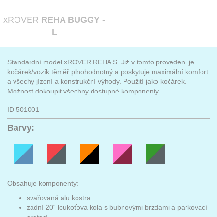
xROVER
REHA BUGGY -
L
Standardní model xROVER REHA S. Již v tomto provedení je
kočárek/vozík těměř plnohodnotný a poskytuje maximální komfort
a všechy jízdní a konstrukční výhody. Použití jako kočárek.
Možnost dokoupit všechny dostupné komponenty.
ID:501001
Barvy:
Obsahuje komponenty:
svařovaná alu kostra
zadní 20“ loukoťova kola s bubnovými brzdami a parkovací