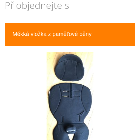
Přiobjednejte si
Previous
Nex
Měkká vložka z paměťové pěny