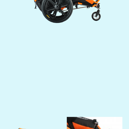
Previous
Next