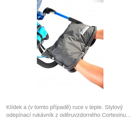
Klídek a (v tomto případě) ruce v teple. Stylový
odepínací rukávník z oděruvzdorného Cortexinu…