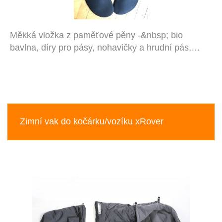
Měkká vložka z paměťové pěny -&nbsp; bio
bavlna, díry pro pásy, nohavičky a hrudní pás,…
Zimní vak do kočárku/vozíku xRover