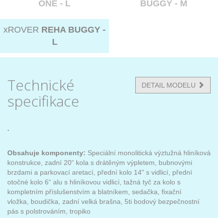
ONE - L
BUGGY - M
xROVER
REHA BUGGY -
L
Technické
DETAIL MODELU
specifikace
.
Obsahuje komponenty:
Speciální monolitická výztužná hliníková
konstrukce, zadní 20“ kola s drátěným výpletem, bubnovými
brzdami a parkovací aretací, přední kolo 14" s vidlicí, přední
otočné kolo 6“ alu s hliníkovou vidlicí, tažná tyč za kolo s
kompletním příslušenstvím a blatníkem, sedačka, fixační
vložka, boudička, zadní velká brašna, 5ti bodový bezpečnostní
pás s polstrováním, tropiko