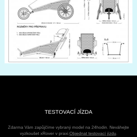
TESTOVACÍ JÍZDA
Zdarma Vám zapůjčíme vybraný model na 24hodin. Neváhejte
vyzkoušet xRover v praxi.
Objednat testovací jízdu
.