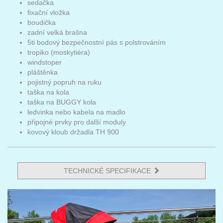
sedačka
fixační vložka
boudička
zadní velká brašna
5ti bodový bezpečnostní pás s polstrováním
tropiko (moskytiéra)
windstoper
pláštěnka
pojistný popruh na ruku
taška na kola
taška na BUGGY kola
ledvinka nebo kabela na madlo
připojné prvky pro další moduly
kovový kloub držadla TH 900
TECHNICKÉ SPECIFIKACE