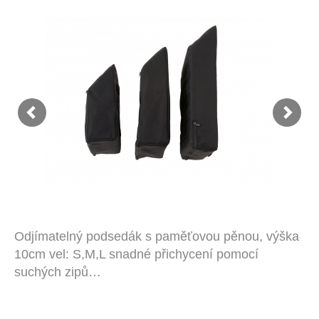
Odjímatelný podsedák s paměťovou pěnou, výška
10cm vel: S,M,L snadné přichycení pomocí
suchých zipů…