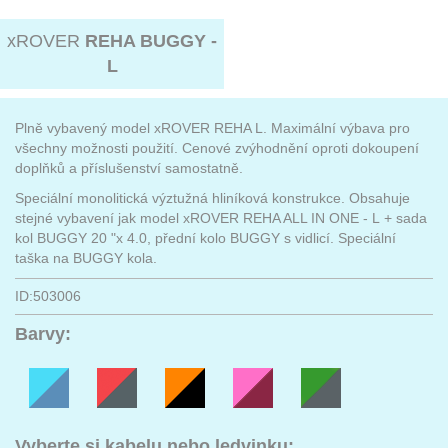
xROVER
REHA BUGGY -
L
Plně vybavený model xROVER REHA L. Maximální výbava pro
všechny možnosti použití. Cenové zvýhodnění oproti dokoupení
doplňků a příslušenství samostatně.
Speciální monolitická výztužná hliníková konstrukce. Obsahuje
stejné vybavení jak model xROVER REHA ALL IN ONE - L + sada
kol BUGGY 20 "x 4.0, přední kolo BUGGY s vidlicí. Speciální
taška na BUGGY kola.
ID:503006
Barvy:
Vyberte si kabelu nebo ledvinku: