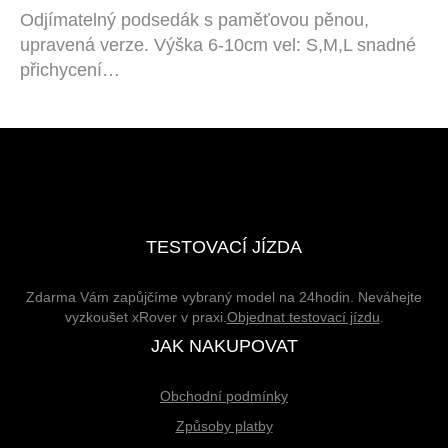
Odjímatelný podsedák s paměťovou pěnou,
upravená verze. Výška 6-10cm vel: S,M,L snadné
přichycení…
TESTOVACÍ JÍZDA
Zdarma Vám zapůjčíme vybraný model na 24hodin. Neváhejte
vyzkoušet xRover v praxi.
Objednat testovací jízdu
.
JAK NAKUPOVAT
Obchodní podmínky
Způsoby platby