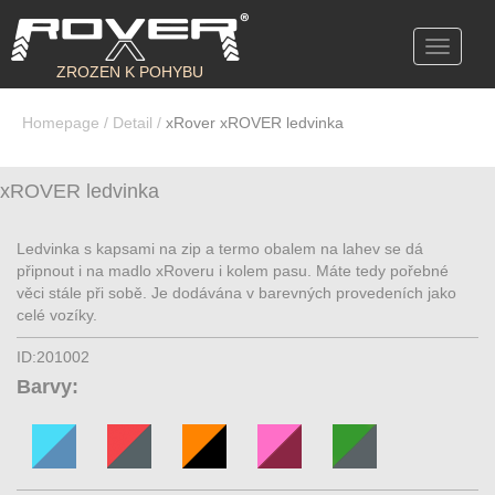
Toggle
navigati
ZROZEN K POHYBU
Homepage
/
Detail
/
xRover xROVER ledvinka
xROVER ledvinka
Ledvinka s kapsami na zip a termo obalem na lahev se dá
připnout i na madlo xRoveru i kolem pasu. Máte tedy pořebné
věci stále při sobě. Je dodávána v barevných provedeních jako
celé vozíky.
ID:201002
Barvy: