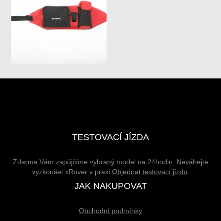
TESTOVACÍ JÍZDA
Zdarma Vám zapůjčíme vybraný model na 24hodin. Neváhejte
vyzkoušet xRover v praxi.
Objednat testovací jízdu
.
JAK NAKUPOVAT
Obchodní podmínky