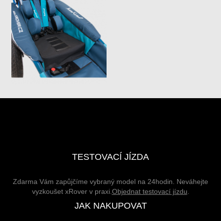
TESTOVACÍ JÍZDA
Zdarma Vám zapůjčíme vybraný model na 24hodin. Neváhejte
vyzkoušet xRover v praxi.
Objednat testovací jízdu
.
JAK NAKUPOVAT