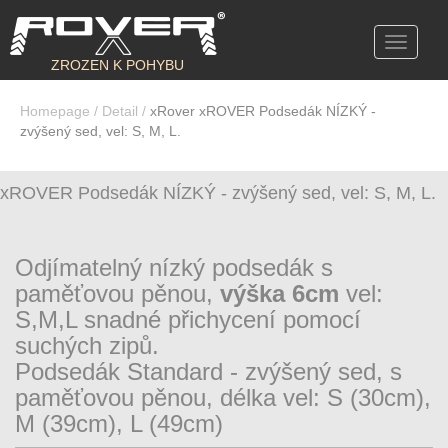
Toggle
navigati
ZROZEN K POHYBU
Homepage
/
Detail
/
xRover xROVER Podsedák NÍZKÝ -
zvýšený sed, vel: S, M, L.
xROVER Podsedák NÍZKÝ - zvýšený sed, vel: S, M, L.
Odjímatelný nízký podsedák s
paměťovou pěnou,
výška 6cm
vel:
S,M,L snadné přichycení pomocí
suchých zipů.
Podsedák Standard - zvýšený sed, s
paměťovou pěnou, délka vel: S (30cm),
M (39cm), L (49cm)