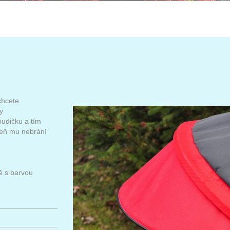
chcete
y
oudičku a tím
veň mu nebrání
ně s barvou