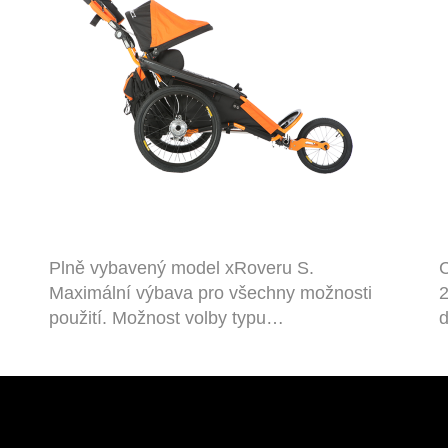
Plně vybavený model xRoveru S.
C
Maximální výbava pro všechny možnosti
2
použití. Možnost volby typu…
d