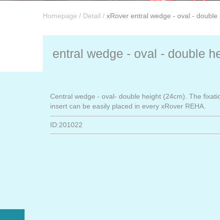
Homepage
/
Detail
/
xRover entral wedge - oval - double
entral wedge - oval - double h
Central wedge - oval- double height (24cm). The fixati
insert can be easily placed in every xRover REHA.
ID:201022