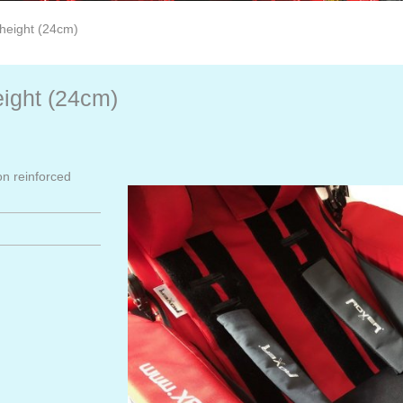
 height (24cm)
eight (24cm)
on reinforced