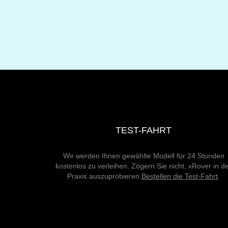
TEST-FAHRT
Wir werden Ihnen gewählte Modell für 24 Stunden
kostenlos zu verleihen. Zögern Sie nicht, xRover in d
Praxis auszuprobieren.
Bestellen die Test-Fahrt
.