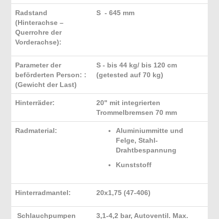
Radstand
S - 645 mm
(Hinterachse –
Querrohre der
Vorderachse):
Parameter der
S - bis 44 kg/ bis 120 cm
beförderten Person: :
(getested auf 70 kg)
(Gewicht der Last)
Hinterräder:
20" mit integrierten
Trommelbremsen 70 mm
Radmaterial:
Aluminiummitte und
Felge, Stahl-
Drahtbespannung
Kunststoff
Hinterradmantel:
20x1,75 (47-406)
Schlauchpumpen
3,1-4,2 bar, Autoventil. Max.