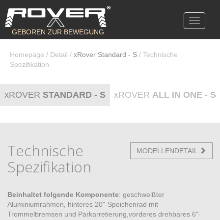
Toggle
navigati
GEBOREN ZUR BEWEGUNG
Homepage
/
Detail
/
xRover Standard - S
/ Technische
Spezifikation
xROVER
STANDARD - S
xROVER
ALL IN ONE - S
Technische
MODELLENDETAIL
Spezifikation
Beinhaltet folgende Komponente
: geschweißter
Aluminiumrahmen, hinteres 20"-Speichenrad mit
Trommelbremsen und Parkarretierung,vorderes drehbares 6"-