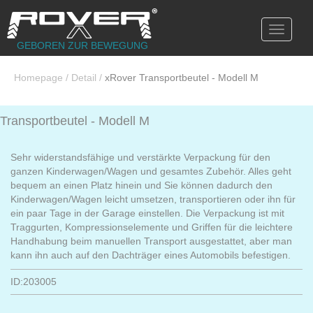
Toggle
navigati
GEBOREN ZUR BEWEGUNG
Homepage
/
Detail
/
xRover Transportbeutel - Modell M
Transportbeutel - Modell M
Sehr widerstandsfähige und verstärkte Verpackung für den
ganzen Kinderwagen/Wagen und gesamtes Zubehör. Alles geht
bequem an einen Platz hinein und Sie können dadurch den
Kinderwagen/Wagen leicht umsetzen, transportieren oder ihn für
ein paar Tage in der Garage einstellen. Die Verpackung ist mit
Traggurten, Kompressionselemente und Griffen für die leichtere
Handhabung beim manuellen Transport ausgestattet, aber man
kann ihn auch auf den Dachträger eines Automobils befestigen.
ID:203005