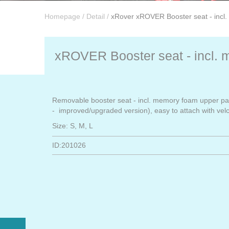
Homepage
/
Detail
/
xRover xROVER Booster seat - incl. 
xROVER Booster seat - incl. m
Removable booster seat - incl. memory foam upper part
- improved/upgraded version), easy to attach with vel
Size: S, M, L
ID:201026