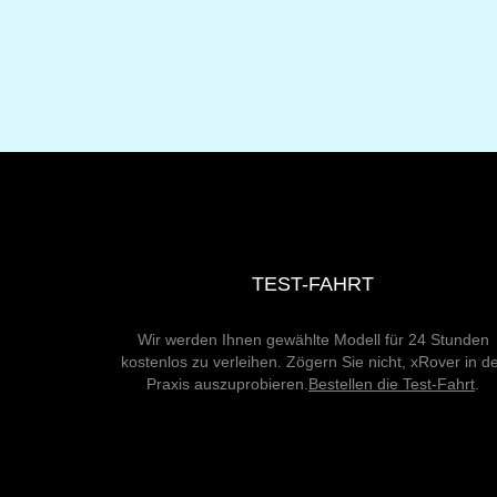
TEST-FAHRT
Wir werden Ihnen gewählte Modell für 24 Stunden
kostenlos zu verleihen. Zögern Sie nicht, xRover in d
Praxis auszuprobieren.
Bestellen die Test-Fahrt
.