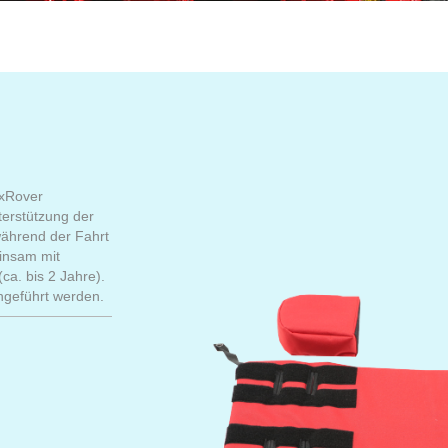
 xRover
terstützung der
ährend der Fahrt
insam mit
ca. bis 2 Jahre).
hgeführt werden.