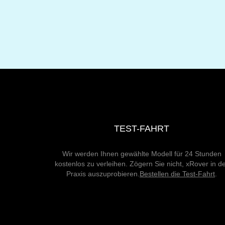
TEST-FAHRT
Wir werden Ihnen gewählte Modell für 24 Stunden
kostenlos zu verleihen. Zögern Sie nicht, xRover in d
Praxis auszuprobieren.
Bestellen die Test-Fahrt
.