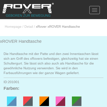
Toggle
navigati
GEBOREN ZUR BEWEGUNG
Homepage
/
Detail
/
xRover xROVER Handtasche
xROVER Handtasche
Die Handtasche mit der Patte und den zwei Innentaschen lässt
sich am Griff des xRovers befestigen, gleichzeitig hat sie einen
Schultergurt. Sie lässt sich also auch als Handtasche für die
gewöhnliche Nutzung verwenden. Sie wird in den
Farbausführungen wie der ganze Wagen geliefert.
ID:201001
Farben: