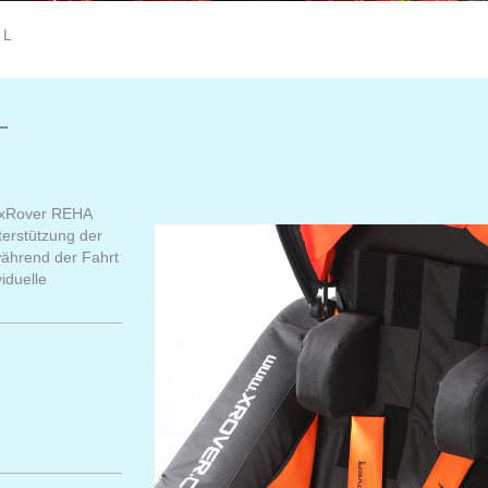
 L
L
en xRover REHA
terstützung der
ährend der Fahrt
iduelle