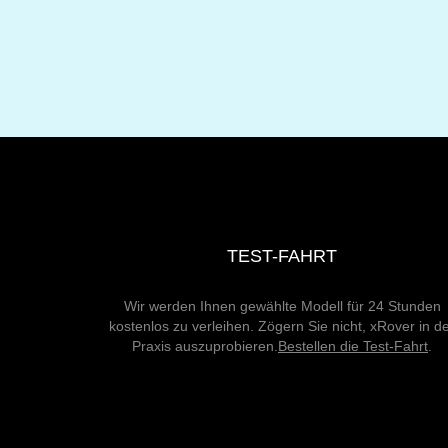
TEST-FAHRT
Wir werden Ihnen gewählte Modell für 24 Stunden
kostenlos zu verleihen. Zögern Sie nicht, xRover in d
Praxis auszuprobieren.
Bestellen die Test-Fahrt
.