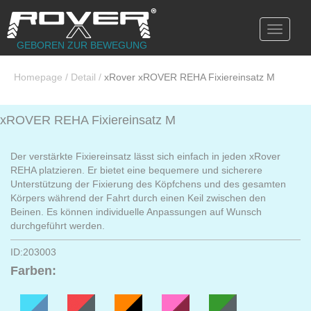
Toggle
navigati
GEBOREN ZUR BEWEGUNG
Homepage
/
Detail
/
xRover xROVER REHA Fixiereinsatz M
xROVER REHA Fixiereinsatz M
Der verstärkte Fixiereinsatz lässt sich einfach in jeden xRover
REHA platzieren. Er bietet eine bequemere und sicherere
Unterstützung der Fixierung des Köpfchens und des gesamten
Körpers während der Fahrt durch einen Keil zwischen den
Beinen. Es können individuelle Anpassungen auf Wunsch
durchgeführt werden.
ID:203003
Farben: