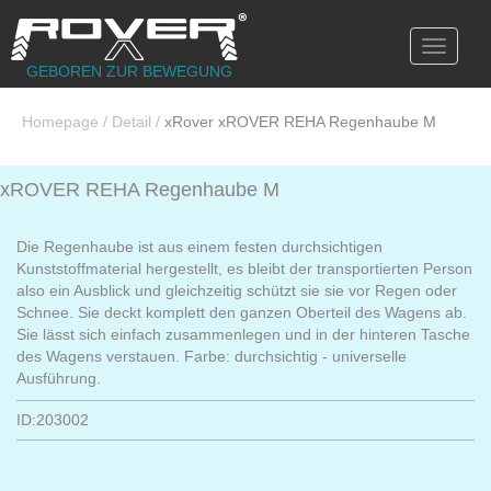
Toggle
navigati
GEBOREN ZUR BEWEGUNG
Homepage
/
Detail
/
xRover xROVER REHA Regenhaube M
xROVER REHA Regenhaube M
Die Regenhaube ist aus einem festen durchsichtigen
Kunststoffmaterial hergestellt, es bleibt der transportierten Person
also ein Ausblick und gleichzeitig schützt sie sie vor Regen oder
Schnee. Sie deckt komplett den ganzen Oberteil des Wagens ab.
Sie lässt sich einfach zusammenlegen und in der hinteren Tasche
des Wagens verstauen. Farbe: durchsichtig - universelle
Ausführung.
ID:203002