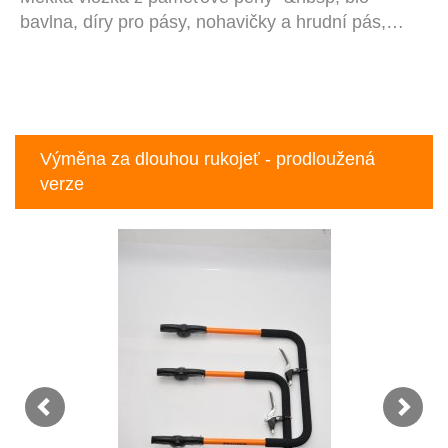
bavlna, díry pro pásy, nohavičky a hrudní pás,…
Výměna za dlouhou rukojeť - prodloužená
verze