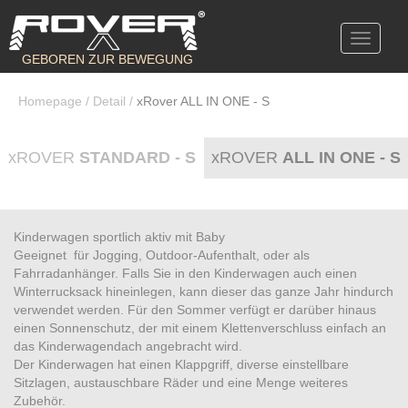
Toggle
navigati
GEBOREN ZUR BEWEGUNG
Homepage
/
Detail
/
xRover ALL IN ONE - S
xROVER
STANDARD - S
xROVER
ALL IN ONE - S
Kinderwagen sportlich aktiv mit Baby
Geeignet für Jogging, Outdoor-Aufenthalt, oder als
Fahrradanhänger. Falls Sie in den Kinderwagen auch einen
Winterrucksack hineinlegen, kann dieser das ganze Jahr hindurch
verwendet werden. Für den Sommer verfügt er darüber hinaus
einen Sonnenschutz, der mit einem Klettenverschluss einfach an
das Kinderwagendach angebracht wird.
Der Kinderwagen hat einen Klappgriff, diverse einstellbare
Sitzlagen, austauschbare Räder und eine Menge weiteres
Zubehör.