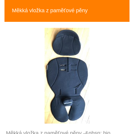
Měkká vložka z paměťové pěny
Měkká vložka z paměťové pěny -&nbsp; bio