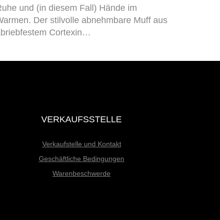
uhe und (in diesem Fall) Hände im
armen. Der stilvolle abnehmbare Muff aus
briebfestem Cortexin…
VERKAUFSSTELLE
Verkaufstelle und Kontakt
Geschäftliche Bedingungen
Warenbeschwerde