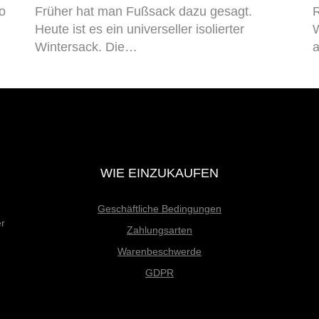
o
Früher hat man Fußsack dazu gesagt.
R
Heute ist es ein universeller isolierter
W
Wintersack. Die…
a
WIE EINZUKAUFEN
Geschäftliche Bedingungen
er
Zahlungsarten
Warenbeschwerde
GDPR