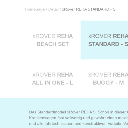
Homepage
/
Detail
/
xRover REHA STANDARD - S
xROVER
REHA
xROVER
REH
BEACH SET
STANDARD - 
xROVER
REHA
xROVER
REH
ALL IN ONE - L
BUGGY - M
Das Standardmodell xRover REHA S. Schon in dieser A
Krankenwagen fast vollwertig und gewährt einen maxi
und alle fahrtechnischen und konstruktiven Vorteile. 