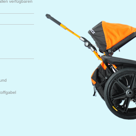
llen verfügbaren
 und
offgabel