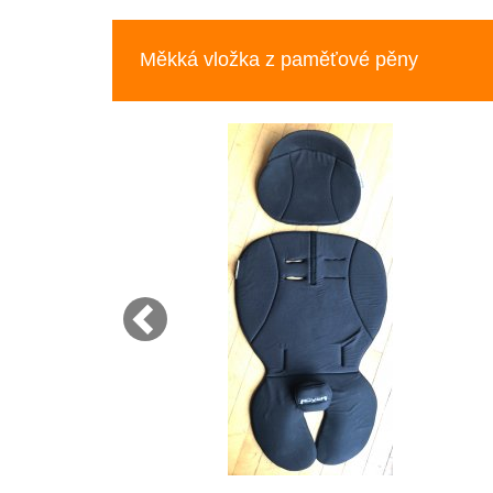
Previous
Měkká vložka z paměťové pěny