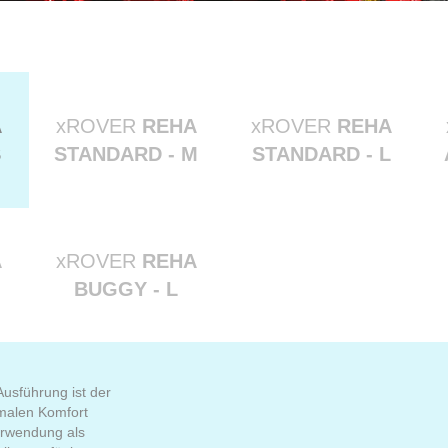
A
xROVER
REHA
xROVER
REHA
S
STANDARD - M
STANDARD - L
A
xROVER
REHA
BUGGY - L
usführung ist der
malen Komfort
Verwendung als