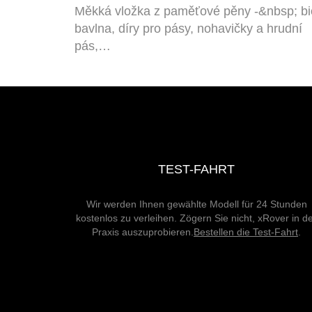
Měkká vložka z paměťové pěny -&nbsp; bi
bavlna, díry pro pásy, nohavičky a hrudní
pás,…
TEST-FAHRT
Wir werden Ihnen gewählte Modell für 24 Stunden
kostenlos zu verleihen. Zögern Sie nicht, xRover in d
Praxis auszuprobieren.
Bestellen die Test-Fahrt
.