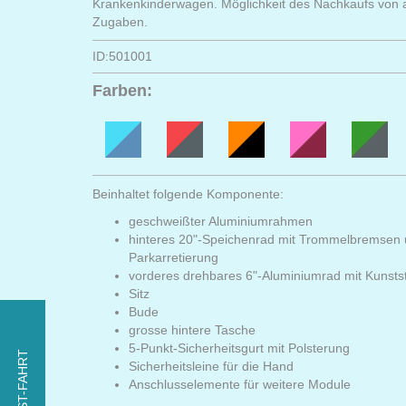
Krankenkinderwagen. Möglichkeit des Nachkaufs von a
Zugaben.
ID:501001
Farben:
Beinhaltet folgende Komponente:
geschweißter Aluminiumrahmen
hinteres 20"-Speichenrad mit Trommelbremsen
Parkarretierung
vorderes drehbares 6"-Aluminiumrad mit Kunstst
Sitz
Bude
PROBIEREN SIE DEN
grosse hintere Tasche
5-Punkt-Sicherheitsgurt mit Polsterung
TEST-FAHRT
xROVER für einem Tag
Sicherheitsleine für die Hand
Anschlusselemente für weitere Module
KOSTENLOS