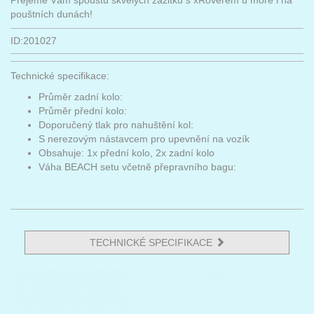
Přejeme Vám spoustu skvělých zážitků s xRoverem u moře i na
pouštních dunách!
ID:201027
Technické specifikace:
Průměr zadní kolo:
Průměr přední kolo:
Doporučený tlak pro nahuštění kol:
S nerezovým nástavcem pro upevnění na vozík
Obsahuje: 1x přední kolo, 2x zadní kolo
Váha BEACH setu včetně přepravního bagu:
TECHNICKÉ SPECIFIKACE