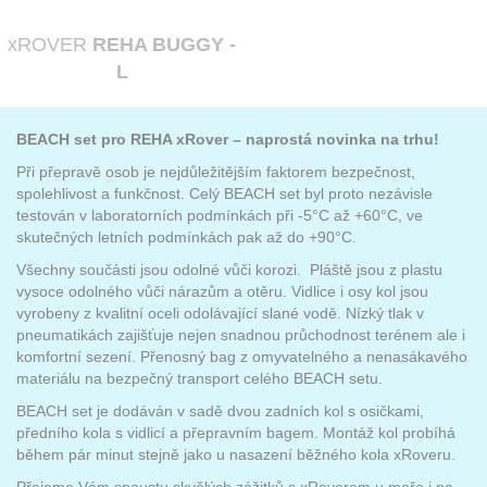
xROVER
REHA BUGGY -
L
BEACH set pro REHA xRover – naprostá novinka na trhu!
Při přepravě osob je nejdůležitějším faktorem bezpečnost,
spolehlivost a funkčnost. Celý BEACH set byl proto nezávisle
testován v laboratorních podmínkách při -5°C až +60°C, ve
skutečných letních podmínkách pak až do +90°C.
Všechny součásti jsou odolné vůči korozi. Pláště jsou z plastu
vysoce odolného vůči nárazům a otěru. Vidlice i osy kol jsou
vyrobeny z kvalitní oceli odolávající slané vodě. Nízký tlak v
pneumatikách zajišťuje nejen snadnou průchodnost terénem ale i
komfortní sezení. Přenosný bag z omyvatelného a nenasákavého
materiálu na bezpečný transport celého BEACH setu.
BEACH set je dodáván v sadě dvou zadních kol s osičkami,
předního kola s vidlicí a přepravním bagem. Montáž kol probíhá
během pár minut stejně jako u nasazení běžného kola xRoveru.