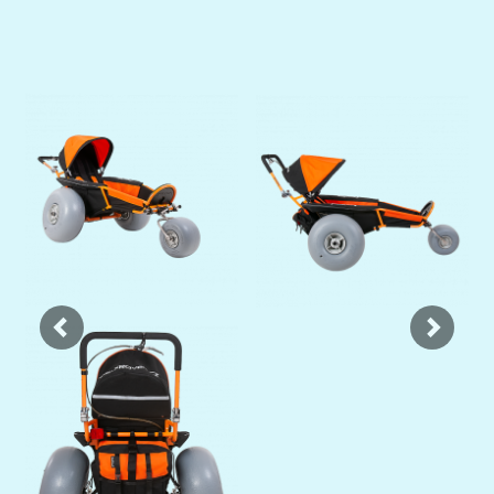
Previous
Next