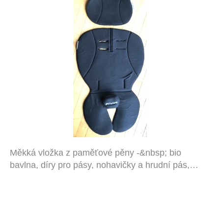
Měkká vložka z paměťové pěny -&nbsp; bio
bavlna, díry pro pásy, nohavičky a hrudní pás,…