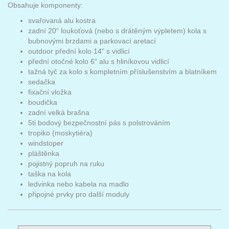
Obsahuje komponenty:
svařovaná alu kostra
zadní 20“ loukoťová (nebo s drátěným výpletem) kola s
bubnovými brzdami a parkovací aretací
outdoor přední kolo 14" s vidlicí
přední otočné kolo 6“ alu s hliníkovou vidlicí
tažná tyč za kolo s kompletním příslušenstvím a blatníkem
sedačka
fixační vložka
boudička
zadní velká brašna
5ti bodový bezpečnostní pás s polstrováním
tropiko (moskytiéra)
windstoper
pláštěnka
pojistný popruh na ruku
taška na kola
ledvinka nebo kabela na madlo
připojné prvky pro další moduly