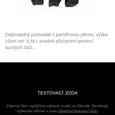
Odjímatelný podsedák s paměťovou pěnou, výška
10cm vel: S,M,L snadné přichycení pomocí
suchých zipů…
TESTOVACÍ JÍZDA
Zdarma Vám zapůjčíme vybraný model na 24hodin. Neváhejte
vyzkoušet xRover v praxi.
Objednat testovací jízdu
.